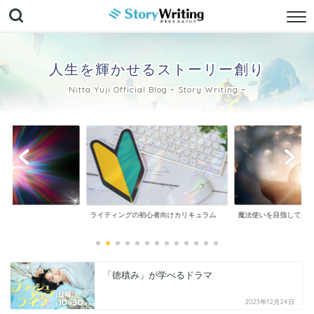
人生を輝かせるストーリー創り
Nitta Yuji Official Blog ~ Story Writing ~
ぐ！
ライティングの初心者向けカリキュラム
魔法使いを目指して
「徳積み」が学べるドラマ
2023年12月24日