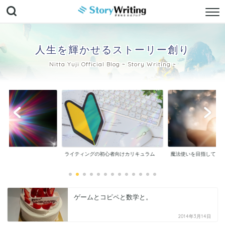
人生を輝かせるストーリー創り
Nitta Yuji Official Blog ~ Story Writing ~
ぐ！
ライティングの初心者向けカリキュラム
魔法使いを目指して
ゲームとコピペと数学と。
2014年3月14日