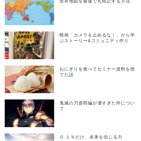
世界地図を最速で丸暗記する方法
映画「カメラを止めるな！」から学
ぶストーリー&コミュニティ作り
おにぎりを食べてセミナー資料を捨
てた話
鬼滅の刃遊郭編が凄すぎた件につい
て
０.１％だけ、未来を信じる力