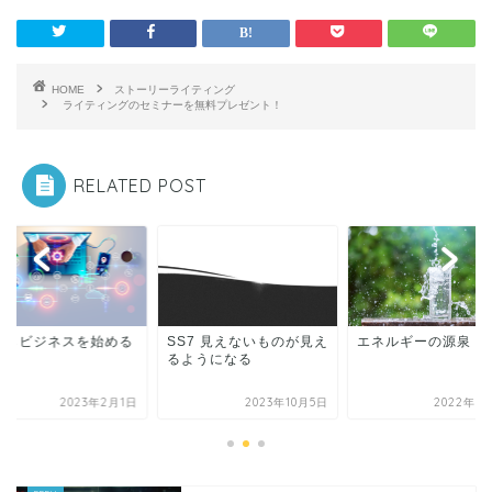
HOME
ストーリーライティング
ライティングのセミナーを無料プレゼント！
RELATED POST
からビジネスを始める
SS7 見えないものが見え
エネルギーの源泉
ら
るようになる
2023年2月1日
2023年10月5日
2022年1