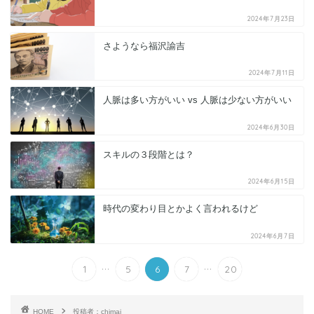
2024年7月23日
さようなら福沢諭吉
2024年7月11日
人脈は多い方がいい vs 人脈は少ない方がいい
2024年6月30日
スキルの３段階とは？
2024年6月15日
時代の変わり目とかよく言われるけど
2024年6月7日
...
...
1
5
6
7
20
HOME
投稿者：chimai