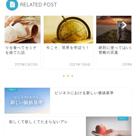
RELATED POST
にぎりを食べてセミナ
今こそ、世界を学ぼう！
絶対に使ってはいけ
資料を捨てた話
禁断の言葉
2015年2月20日
2021年7月6日
2018年
ビジネスにおける新しい価値基準
欲しくて欲しくてたまらないアレ