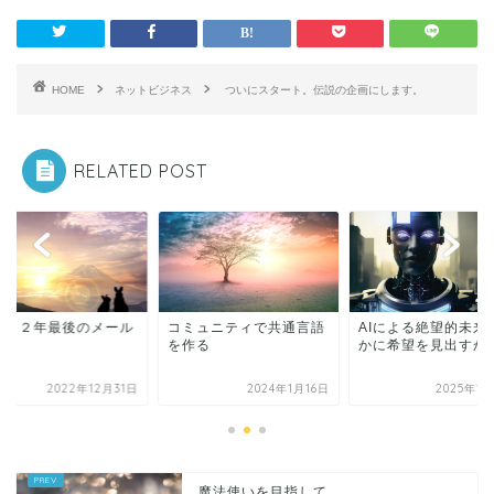
HOME
ネットビジネス
ついにスタート。伝説の企画にします。
RELATED POST
０２２年最後のメール
コミュニティで共通言語
AIによる絶望的未来
す。
を作る
かに希望を見出すか
2022年12月31日
2024年1月16日
2025年1
魔法使いを目指して