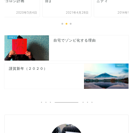
ナマゴロシ計画
目】
ニティ
2020年5月4日
2021年4月28日
2014年9
自宅でゾンビ化する理由
謹賀新年（２０２０）