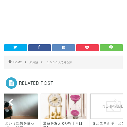
HOME
未分類
１０００人で見る夢
RELATED POST
ロナという幻想を使っ
運命を変えるGW【４日
食とエネルギーとコ