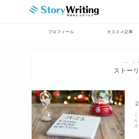
プロフィール
オススメ記事
― C
ストー
こ
ん
ぞ