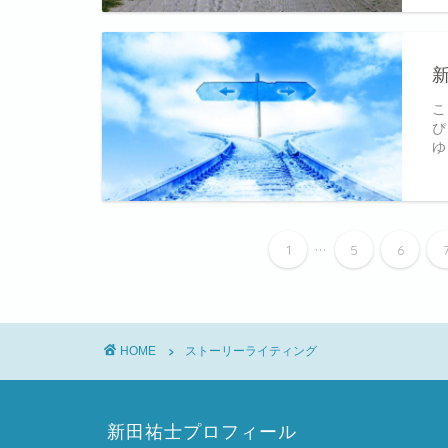
こ
ぴ
ゆ
...
1
5
6
HOME
ストーリーライティング
新田祐士プロフィール