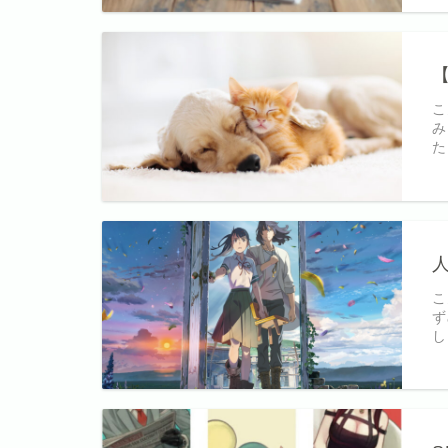
こ
み
た
人
こ
ず
し