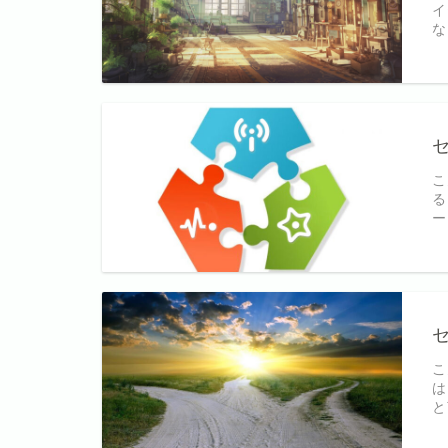
イ
な
こ
る
ー
こ
は
と