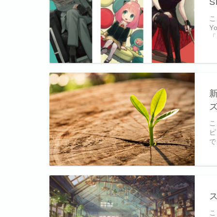
S
こ
Y
「
こ
ピ
で
こ