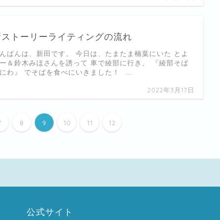
新ストーリーライティングの流れ
んばんは、新田です。 今日は、たまたま楠葉にいた とよ
ー＆鈴木みほさんを誘って 車で綾部に行き、 『綾部そば
にわ』 でそばを食べにいきました！ …
2022年3月17日
7
8
9
10
11
12
公式サイト