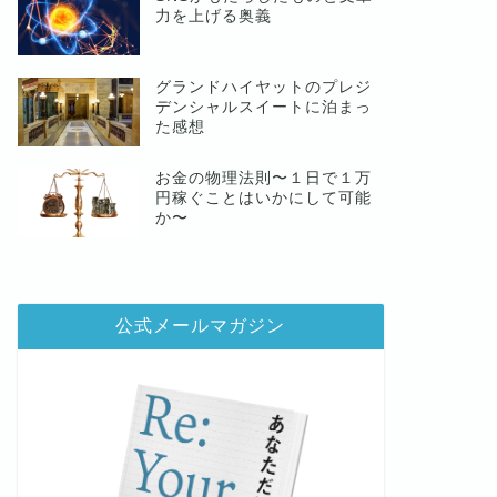
力を上げる奥義
グランドハイヤットのプレジ
デンシャルスイートに泊まっ
た感想
お金の物理法則〜１日で１万
円稼ぐことはいかにして可能
か〜
公式メールマガジン