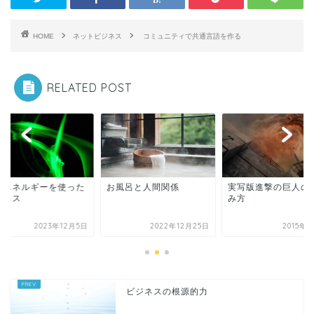
HOME
ネットビジネス
コミュニティで共通言語を作る
RELATED POST
いエネルギーを使った
お風呂と人間関係
実写版進撃の巨人の
ジネス
み方
2023年12月5日
2022年12月25日
2015年
ビジネスの根源的力