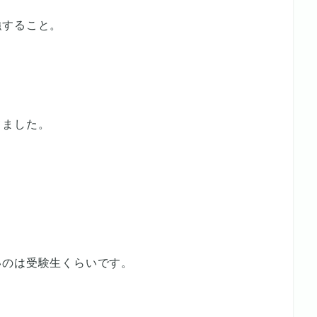
強すること。
てました。
、
いのは受験生くらいです。