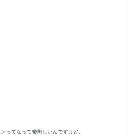
」
ーンってなって鬱陶しいんですけど、