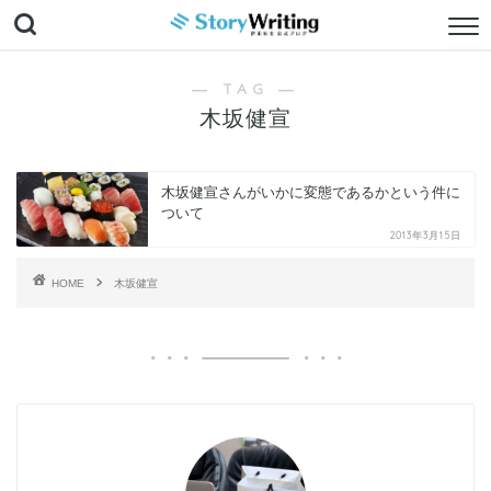
― TAG ―
木坂健宣
木坂健宣さんがいかに変態であるかという件に
ついて
2013年3月15日
HOME
木坂健宣