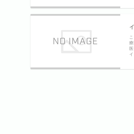
こ
療
医
イ