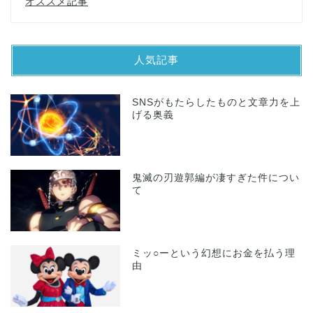
オススメ記事
人気記事
SNSがもたらしたものと文章力を上
げる奥義
鬼滅の刃遊郭編が凄すぎた件につい
て
ミッ○ーという幻想にお金を払う理
由