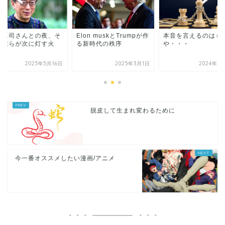
台真司さんとの夜、そ
Elon muskとTrumpが作
本音を言えるのはも
て僕らが次に灯す火
る新時代の秩序
や・・・
2025年5月16日
2025年3月1日
2024年4
脱皮して生まれ変わるために
今一番オススメしたい漫画/アニメ