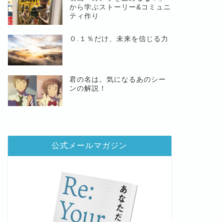
から学ぶストーリー&コミュニ
ティ作り
０.１％だけ、未来を信じる力
君の名は。気になるあのシー
ンの解説！
公式メールマガジン