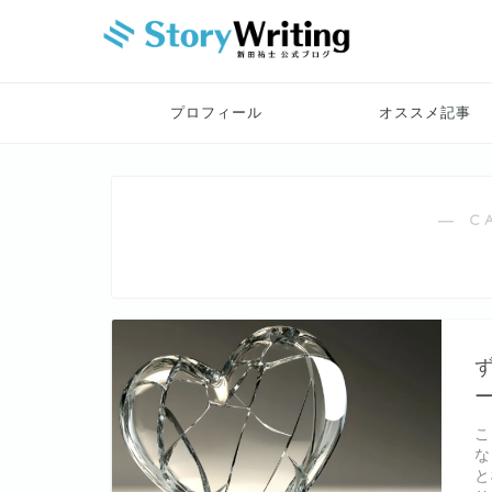
プロフィール
オススメ記事
― C
こ
な
と